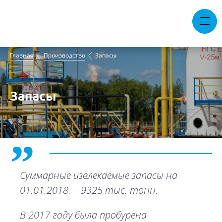
Тендеры
Вакансии
Горячая линия
Главная
Производство
Запасы
Документы
Запасы
Контакты
О компании
Производство
Устойчивое развитие
Суммарные извлекаемые запасы на
Пресс-центр
01.01.2018. – 9325 тыс. тонн.
В 2017 году была пробурена