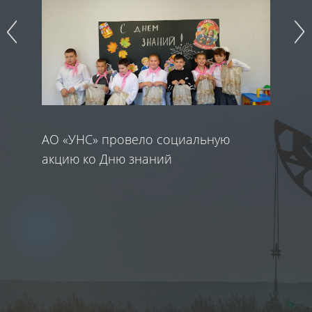
АО «УНС» провело социальную
«У
акцию ко Дню знаний
п
во
ц