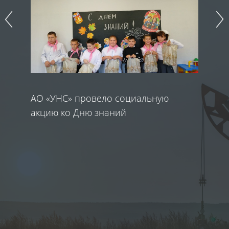
АО «УНС» провело социальную
«У
акцию ко Дню знаний
п
во
ц